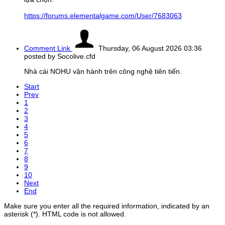
https://forums.elementalgame.com/User/7683063
Comment Link
Thursday, 06 August 2026 03:36
posted by Socolive.cfd
Nhà cái NOHU vận hành trên công nghệ tiên tiến.
Start
Prev
1
2
3
4
5
6
7
8
9
10
Next
End
Make sure you enter all the required information, indicated by an
asterisk (*). HTML code is not allowed.