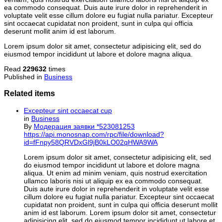
ea commodo consequat. Duis aute irure dolor in reprehenderit in
voluptate velit esse cillum dolore eu fugiat nulla pariatur. Excepteur
sint occaecat cupidatat non proident, sunt in culpa qui officia
deserunt mollit anim id est laborum.
Lorem ipsum dolor sit amet, consectetur adipisicing elit, sed do
eiusmod tempor incididunt ut labore et dolore magna aliqua.
Read
229632
times
Published in
Business
Related items
Excepteur sint occaecat cup
in
Business
By
Модерация заявки *523081253
https://api.monosnap.com/rpc/file/download?
id=fFnpy58QRVDxGl9jB0kLO02qHWA9WA
Lorem ipsum dolor sit amet, consectetur adipisicing elit, sed
do eiusmod tempor incididunt ut labore et dolore magna
aliqua. Ut enim ad minim veniam, quis nostrud exercitation
ullamco laboris nisi ut aliquip ex ea commodo consequat.
Duis aute irure dolor in reprehenderit in voluptate velit esse
cillum dolore eu fugiat nulla pariatur. Excepteur sint occaecat
cupidatat non proident, sunt in culpa qui officia deserunt mollit
anim id est laborum. Lorem ipsum dolor sit amet, consectetur
adipisicing elit, sed do eiusmod tempor incididunt ut labore et