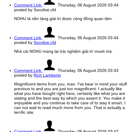
Comment Link
Thursday, 06 August 2026 03:44
posted by Socolive.cfd
NOHU là nền tảng giải trí được cộng đồng quan tâm.
Comment Link
Thursday, 06 August 2026 03:44
posted by
Socolive.cfd
Nhà cái NOHU mang lại trải nghiệm giải trí mượt mà.
Comment Link
Thursday, 06 August 2026 03:43
posted by
Rich Lamberto
Magnificent items from you, man. I've bear in mind your stuff
previous to and you are just too magnificent. I actually like
what you have bought right here, certainly like what you are
stating and the best way by which you assert it. You make it
enjoyable and you continue to take care of to stay it smart. I
can not wait to read much more from you. That is actually a
terrific site.
Comment Link
Thursday, 06 August 2026 03:42