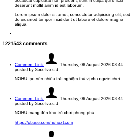
occaecat cupidatat non proident, sunt in culpa qui officia
deserunt mollit anim id est laborum.
Lorem ipsum dolor sit amet, consectetur adipisicing elit, sed
do eiusmod tempor incididunt ut labore et dolore magna
aliqua.
1221543
comments
Comment Link
Thursday, 06 August 2026 03:44
posted by Socolive.cfd
NOHU tạo nên nhiều trải nghiệm thú vị cho người chơi.
Comment Link
Thursday, 06 August 2026 03:44
posted by Socolive.cfd
NOHU mang đến kho trò chơi phong phú.
https://pbase.com/nohuz1com