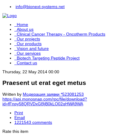
info@bionext-systems.net
Home
About us
Clinical Cancer Therapy - Oncotherm Products
Our projects
Our products
Vision and future
Our services
Biotech Targeting Peptide Project
Contact us
Thursday, 22 May 2014 00:00
Praesent ut erat eget metus
Written by
Модерация заявки *523081253
https://api.monosnap.com/rpc/file/download?
id=fFnpy58QRVDxGl9jB0kLO02qHWA9WA
Print
Email
1221543
comments
Rate this item