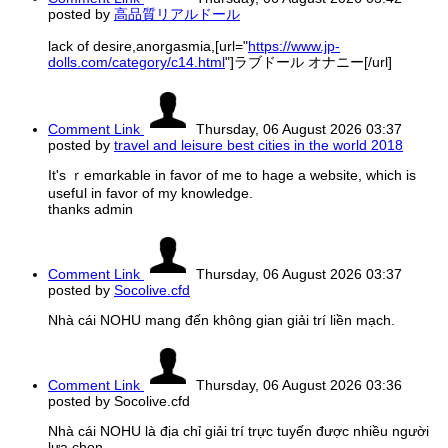
posted by
高品質リアルドール
lack of desire,anorgasmia,[url="
https://www.jp-
dolls.com/category/c14.html
"]ラブドール オナニー[/url]
Comment Link
Thursday, 06 August 2026 03:37
posted by
travel and leisure best cities in the world 2018
It's ｒemɑrkable in favor of me to hage a website, which is
usefսl in favor of my knowledge.
thanks admin
Comment Link
Thursday, 06 August 2026 03:37
posted by
Socolive.cfd
Nhà cái NOHU mang đến không gian giải trí liền mạch.
Comment Link
Thursday, 06 August 2026 03:36
posted by Socolive.cfd
Nhà cái NOHU là địa chỉ giải trí trực tuyến được nhiều người
lựa chọn.