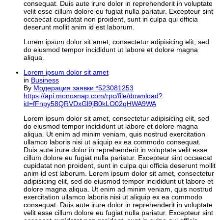
consequat. Duis aute irure dolor in reprehenderit in voluptate
velit esse cillum dolore eu fugiat nulla pariatur. Excepteur sint
occaecat cupidatat non proident, sunt in culpa qui officia
deserunt mollit anim id est laborum.
Lorem ipsum dolor sit amet, consectetur adipisicing elit, sed
do eiusmod tempor incididunt ut labore et dolore magna
aliqua.
Lorem ipsum dolor sit amet
in
Business
By
Модерация заявки *523081253
https://api.monosnap.com/rpc/file/download?
id=fFnpy58QRVDxGl9jB0kLO02qHWA9WA
Lorem ipsum dolor sit amet, consectetur adipisicing elit, sed
do eiusmod tempor incididunt ut labore et dolore magna
aliqua. Ut enim ad minim veniam, quis nostrud exercitation
ullamco laboris nisi ut aliquip ex ea commodo consequat.
Duis aute irure dolor in reprehenderit in voluptate velit esse
cillum dolore eu fugiat nulla pariatur. Excepteur sint occaecat
cupidatat non proident, sunt in culpa qui officia deserunt mollit
anim id est laborum. Lorem ipsum dolor sit amet, consectetur
adipisicing elit, sed do eiusmod tempor incididunt ut labore et
dolore magna aliqua. Ut enim ad minim veniam, quis nostrud
exercitation ullamco laboris nisi ut aliquip ex ea commodo
consequat. Duis aute irure dolor in reprehenderit in voluptate
velit esse cillum dolore eu fugiat nulla pariatur. Excepteur sint