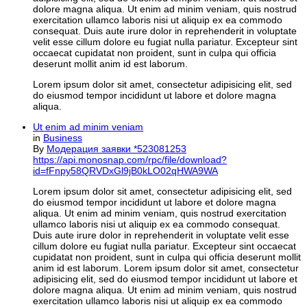
dolore magna aliqua. Ut enim ad minim veniam, quis nostrud
exercitation ullamco laboris nisi ut aliquip ex ea commodo
consequat. Duis aute irure dolor in reprehenderit in voluptate
velit esse cillum dolore eu fugiat nulla pariatur. Excepteur sint
occaecat cupidatat non proident, sunt in culpa qui officia
deserunt mollit anim id est laborum.
Lorem ipsum dolor sit amet, consectetur adipisicing elit, sed
do eiusmod tempor incididunt ut labore et dolore magna
aliqua.
Ut enim ad minim veniam
in
Business
By
Модерация заявки *523081253
https://api.monosnap.com/rpc/file/download?
id=fFnpy58QRVDxGl9jB0kLO02qHWA9WA
Lorem ipsum dolor sit amet, consectetur adipisicing elit, sed
do eiusmod tempor incididunt ut labore et dolore magna
aliqua. Ut enim ad minim veniam, quis nostrud exercitation
ullamco laboris nisi ut aliquip ex ea commodo consequat.
Duis aute irure dolor in reprehenderit in voluptate velit esse
cillum dolore eu fugiat nulla pariatur. Excepteur sint occaecat
cupidatat non proident, sunt in culpa qui officia deserunt mollit
anim id est laborum. Lorem ipsum dolor sit amet, consectetur
adipisicing elit, sed do eiusmod tempor incididunt ut labore et
dolore magna aliqua. Ut enim ad minim veniam, quis nostrud
exercitation ullamco laboris nisi ut aliquip ex ea commodo